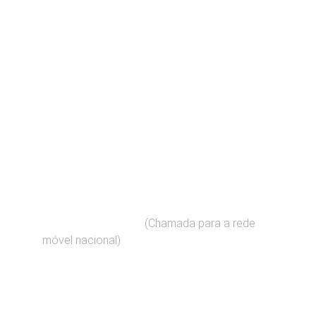
Contato
Fale connosco para suas dúvidas imobiliárias
EMAIL
geral@predial.pt
(Chamada para a rede 
+351    910 909 060 
móvel nacional)
TELEFONE