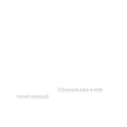
Contato
Fale connosco para suas dúvidas imobiliárias
EMAIL
geral@predial.pt
(Chamada para a rede 
+351    910 909 060 
móvel nacional)
TELEFONE