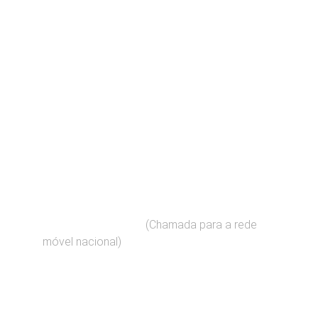
Contato
Fale connosco para suas dúvidas imobiliárias
EMAIL
geral@predial.pt
(Chamada para a rede 
+351    910 909 060 
móvel nacional)
TELEFONE